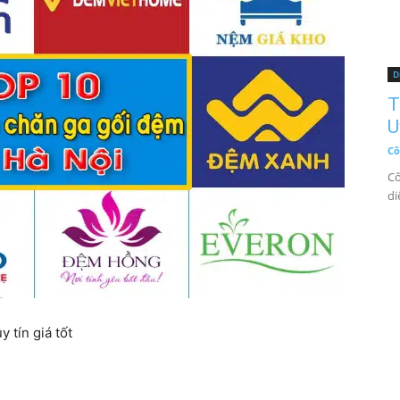
D
T
U
Cô
Cô
di
 tín giá tốt