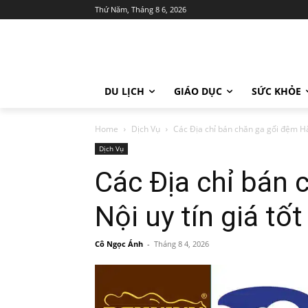
Thứ Năm, Tháng 8 6, 2026
DU LỊCH
GIÁO DỤC
SỨC KHỎE
Home
Dịch Vụ
Các Địa chỉ bán chăn ga gối đệm Hà 
Dịch Vụ
Các Địa chỉ bán 
Nội uy tín giá tốt
Cô Ngọc Ánh
-
Tháng 8 4, 2026