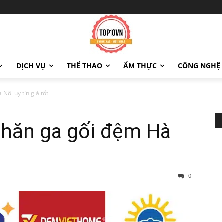
DỊCH VỤ
THỂ THAO
ẨM THỰC
CÔNG NGHỆ
Nội uy tín giá tốt
chăn ga gối đệm Hà
0