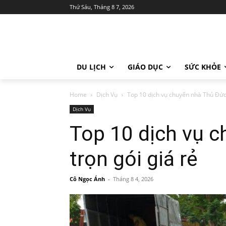
Thứ Sáu, Tháng 8 7, 2026
DU LỊCH
GIÁO DỤC
SỨC KHỎE
Home
Dịch Vụ
Top 10 dịch vụ chuyển nhà Thủ Đức 
Dịch Vụ
Top 10 dịch vụ 
trọn gói giá rẻ
Cô Ngọc Ánh
-
Tháng 8 4, 2026