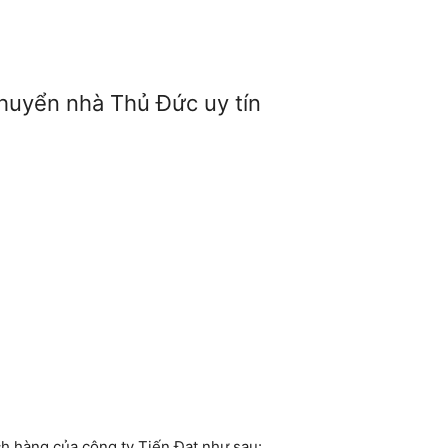
 chuyển nhà Thủ Đức uy tín
ch hàng của công ty Tiến Đạt như sau: