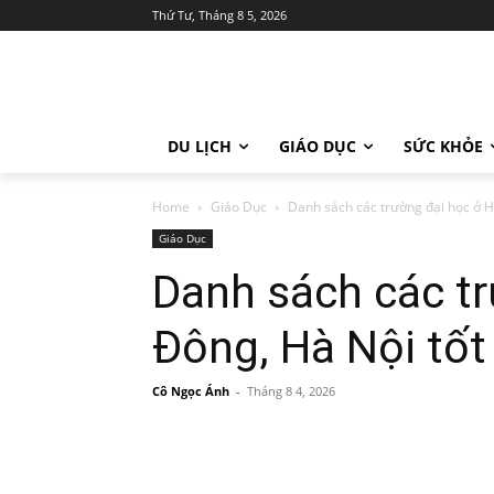
Thứ Tư, Tháng 8 5, 2026
DU LỊCH
GIÁO DỤC
SỨC KHỎE
Home
Giáo Dục
Danh sách các trường đại học ở H
Giáo Dục
Danh sách các tr
Đông, Hà Nội tốt
Cô Ngọc Ánh
-
Tháng 8 4, 2026