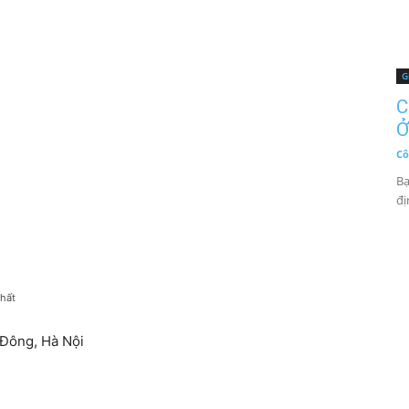
G
C
Ở
Cô
Bạ
đị
nhất
 Đông, Hà Nội