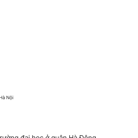
 Hà Nội
 Trường đại học ở quận Hà Đông