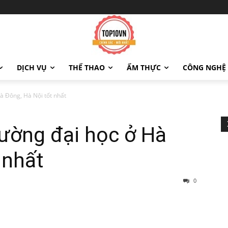
DỊCH VỤ
THỂ THAO
ẨM THỰC
CÔNG NGHỆ
à Đông, Hà Nội tốt nhất
ường đại học ở Hà
 nhất
0