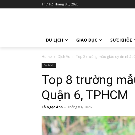
Thứ Tư, Tháng 8 5, 2026
DU LỊCH
GIÁO DỤC
SỨC KHỎE
Home
Dịch Vụ
Top 8 trường mẫu giáo uy tín nhất
Dịch Vụ
Top 8 trường mẫu
Quận 6, TPHCM
Cô Ngọc Ánh
-
Tháng 8 4, 2026