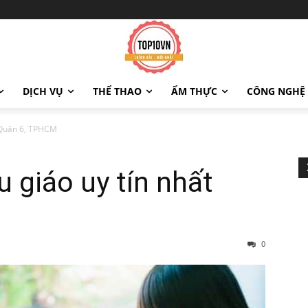
DỊCH VỤ
THỂ THAO
ẨM THỰC
CÔNG NGHỆ
 Quận 6, TPHCM
 giáo uy tín nhất
0