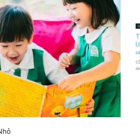
D
T
U
Cô
Cô
di
 Nhỏ