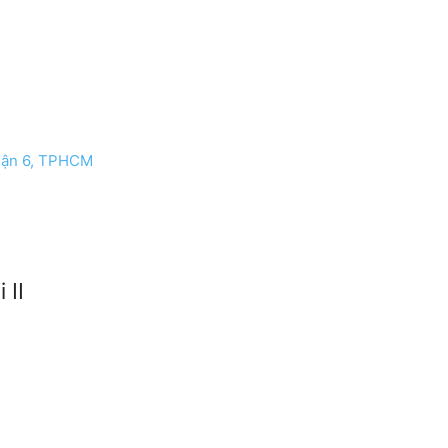
quận 6, TPHCM
 II