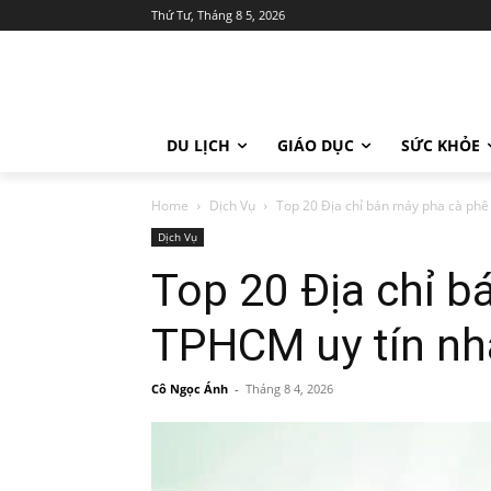
Thứ Tư, Tháng 8 5, 2026
DU LỊCH
GIÁO DỤC
SỨC KHỎE
Home
Dịch Vụ
Top 20 Địa chỉ bán máy pha cà phê 
Dịch Vụ
Top 20 Địa chỉ b
TPHCM uy tín nh
Cô Ngọc Ánh
-
Tháng 8 4, 2026