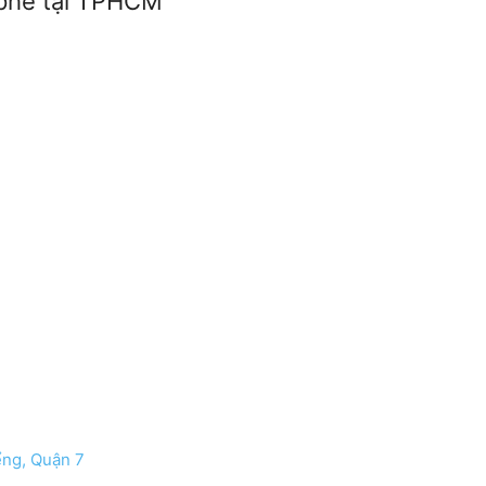
à phê tại TPHCM
ểng, Quận 7