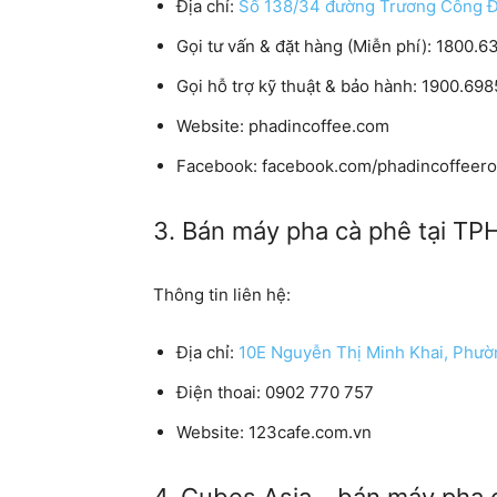
Địa chỉ
:
Số 138/34 đường Trương Công Đị
Gọi tư vấn & đặt hàng (Miễn phí):
1800.637
Gọi hỗ trợ kỹ thuật & bảo hành:
1900.6985
Website:
phadincoffee.com
Facebook
: facebook.com/phadincoffeero
3. Bán máy pha cà phê tại TP
Thông tin liên hệ:
Địa chỉ:
10E Nguyễn Thị Minh Khai, Phườ
Điện thoai:
0902 770 757
Website:
123cafe.com.vn