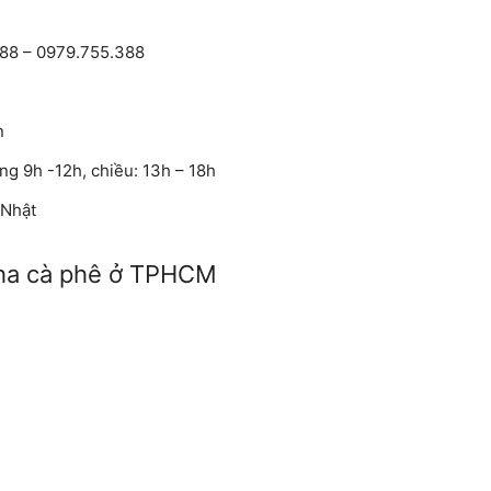
88 – 0979.755.388
n
ng 9h -12h, chiều: 13h – 18h
 Nhật
pha cà phê ở TPHCM