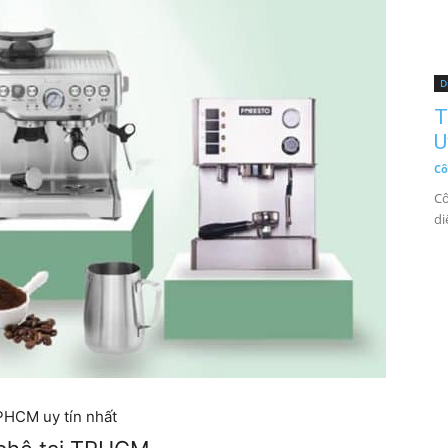
D
T
U
Cô
Cô
di
PHCM uy tín nhất