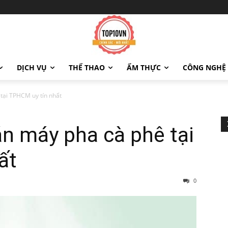
DỊCH VỤ
THỂ THAO
ẨM THỰC
CÔNG NGHỆ
tại TPHCM uy tín nhất
án máy pha cà phê tại
ất
0