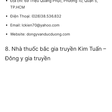
Địa chỉ:
69 Triệu Quang Phục, Phường 10, Quận 5,
TP.HCM
Điện Thoại:
(028)38.536.832
Email:
lckien70@yahoo.com
Website:
dongyvanducduong.com
8. Nhà thuốc bắc gia truyền Kim Tuấn –
Đông y gia truyền