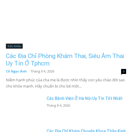
Sức khỏe
Các Địa Chỉ Phòng Khám Thai, Siêu Âm Thai
Uy Tín Ở Tphcm
Cô Ngọc Ánh
-
Tháng 8 4, 2026
0
Niềm hạnh phúc của cha mẹ là được nhìn thấy con yêu chào đời sao
cho khỏe mạnh. Hãy chuẩn bị cho bé một...
Các Bệnh Viện Ở Hà Nội Uy Tín Tốt Nhất
Tháng 8 4, 2026
Các Địa Chỉ Khám Chuyên Khoa Thần Kinh