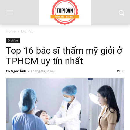
Home
Dịch Vụ
Dịch Vụ
Top 16 bác sĩ thẩm mỹ giỏi ở
TPHCM uy tín nhất
Cô Ngọc Ánh
-
Tháng 8 4, 2026
0