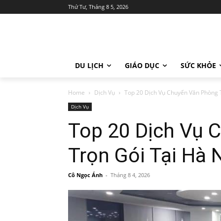
Thứ Tư, Tháng 8 5, 2026
DU LỊCH
GIÁO DỤC
SỨC KHỎE
Home
Dịch Vụ
Top 20 Dịch Vụ Chuyển Văn Phòng T
Dịch Vụ
Top 20 Dịch Vụ 
Trọn Gói Tại Hà 
Cô Ngọc Ánh
-
Tháng 8 4, 2026