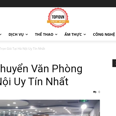
DỊCH VỤ
THỂ THAO
ẨM THỰC
CÔNG NGHỆ
rọn Gói Tại Hà Nội Uy Tín Nhất
Chuyển Văn Phòng
Nội Uy Tín Nhất
0