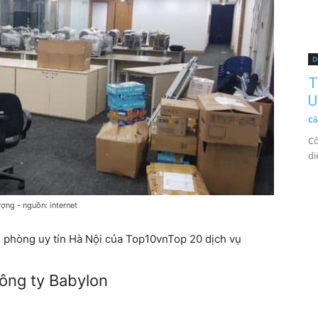
D
T
U
Cô
Cô
di
ợng - nguồn: internet
n phòng uy tín Hà Nội của Top10vnTop 20 dịch vụ
ông ty Babylon