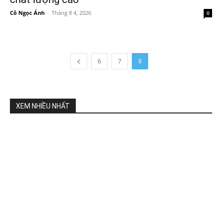
Cô Ngọc Ánh
-
Tháng 8 4, 2026
0
6
7
8
XEM NHIỀU NHẤT