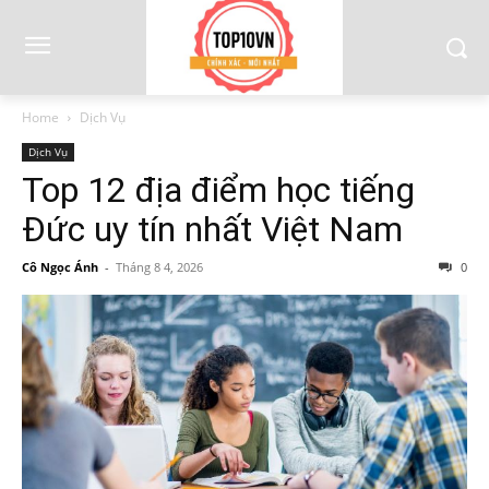
Home
Dịch Vụ
Dịch Vụ
Top 12 địa điểm học tiếng
Đức uy tín nhất Việt Nam
Cô Ngọc Ánh
-
Tháng 8 4, 2026
0