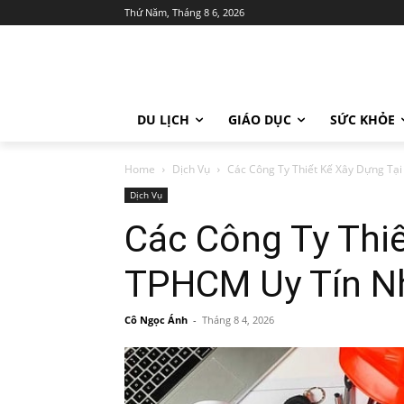
Thứ Năm, Tháng 8 6, 2026
DU LỊCH
GIÁO DỤC
SỨC KHỎE
Home
Dịch Vụ
Các Công Ty Thiết Kế Xây Dựng Tạ
Dịch Vụ
Các Công Ty Thiế
TPHCM Uy Tín N
Cô Ngọc Ánh
-
Tháng 8 4, 2026