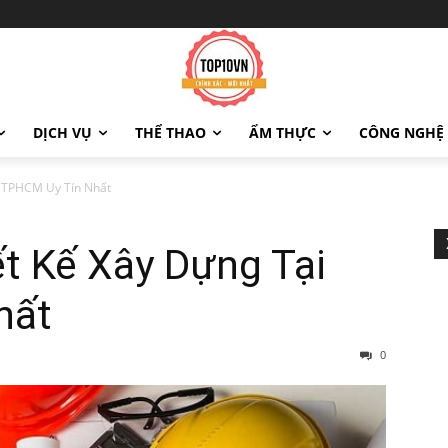
DỊCH VỤ
THỂ THAO
ẨM THỰC
CÔNG NGHỆ
i TPHCM Uy Tín Nhất
t Kế Xây Dựng Tại
hất
0