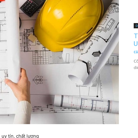
D
T
U
Cô
Cô
di
uy tín, chất lượng